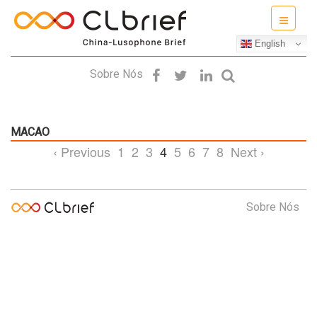
English
Sobre Nós
MACAO
‹ Previous
1
2
3
4
5
6
7
8
Next ›
Sobre Nós